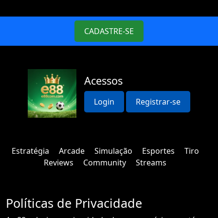
CADASTRE-SE
Acessos
Login
Registrar-se
Estratégia
Arcade
Simulação
Esportes
Tiro
Reviews
Community
Streams
Políticas de Privacidade